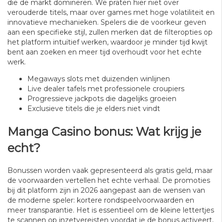
die de markt domineren. We praten hier niet over
verouderde titels, maar over games met hoge volatiliteit en
innovatieve mechanieken. Spelers die de voorkeur geven
aan een specifieke stijl, zullen merken dat de filteropties op
het platform intuïtief werken, waardoor je minder tijd kwijt
bent aan zoeken en meer tijd overhoudt voor het echte
werk.
Megaways slots met duizenden winlijnen
Live dealer tafels met professionele croupiers
Progressieve jackpots die dagelijks groeien
Exclusieve titels die je elders niet vindt
Manga Casino bonus: Wat krijg je
echt?
Bonussen worden vaak gepresenteerd als gratis geld, maar
de voorwaarden vertellen het echte verhaal. De promoties
bij dit platform zijn in 2026 aangepast aan de wensen van
de moderne speler: kortere rondspeelvoorwaarden en
meer transparantie. Het is essentieel om de kleine lettertjes
te scannen op inzetvereisten voordat je de bonus activeert,