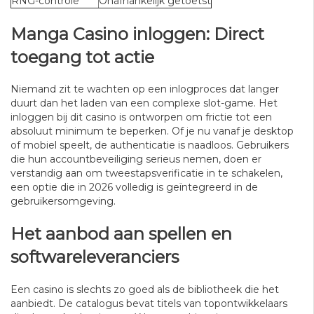
RNG-controle
Onafhankelijk getoetst
Manga Casino inloggen: Direct
toegang tot actie
Niemand zit te wachten op een inlogproces dat langer
duurt dan het laden van een complexe slot-game. Het
inloggen bij dit casino is ontworpen om frictie tot een
absoluut minimum te beperken. Of je nu vanaf je desktop
of mobiel speelt, de authenticatie is naadloos. Gebruikers
die hun accountbeveiliging serieus nemen, doen er
verstandig aan om tweestapsverificatie in te schakelen,
een optie die in 2026 volledig is geïntegreerd in de
gebruikersomgeving.
Het aanbod aan spellen en
softwareleveranciers
Een casino is slechts zo goed als de bibliotheek die het
aanbiedt. De catalogus bevat titels van topontwikkelaars