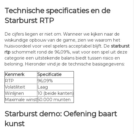
Technische specificaties en de
Starburst RTP
De cijfers liegen er niet om. Wanneer we kijken naar de
wiskundige opbouw van de game, zien we waarom het
huisvoordeel voor veel spelers acceptabel blijft. De
starburst
rtp
schommelt rond de 96,09%, wat voor een spel uit deze
categorie een uitstekende balans biedt tussen risico en
beloning. Hieronder vind je de technische basisgegevens:
Kenmerk
Specificatie
RTP
96,09%
Volatiliteit
Laag
Winlijnen
10 (beide kanten)
Maximale winst
50.000 munten
Starburst demo: Oefening baart
kunst