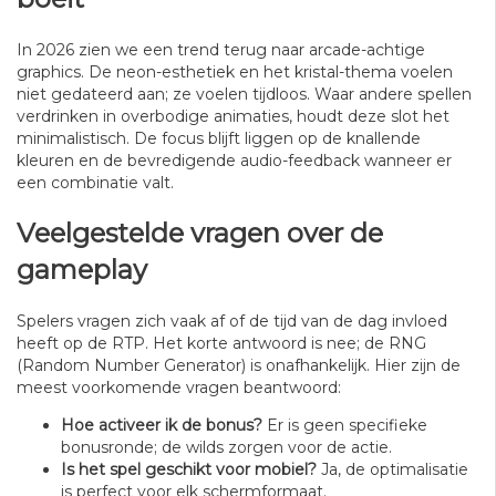
In 2026 zien we een trend terug naar arcade-achtige
graphics. De neon-esthetiek en het kristal-thema voelen
niet gedateerd aan; ze voelen tijdloos. Waar andere spellen
verdrinken in overbodige animaties, houdt deze slot het
minimalistisch. De focus blijft liggen op de knallende
kleuren en de bevredigende audio-feedback wanneer er
een combinatie valt.
Veelgestelde vragen over de
gameplay
Spelers vragen zich vaak af of de tijd van de dag invloed
heeft op de RTP. Het korte antwoord is nee; de RNG
(Random Number Generator) is onafhankelijk. Hier zijn de
meest voorkomende vragen beantwoord:
Hoe activeer ik de bonus?
Er is geen specifieke
bonusronde; de wilds zorgen voor de actie.
Is het spel geschikt voor mobiel?
Ja, de optimalisatie
is perfect voor elk schermformaat.