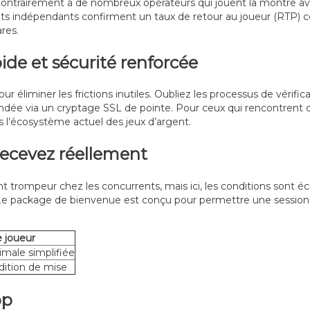
 Contrairement à de nombreux opérateurs qui jouent la montre a
udits indépendants confirment un taux de retour au joueur (RTP) 
res.
de et sécurité renforcée
r éliminer les frictions inutiles. Oubliez les processus de vérifica
lindée via un cryptage SSL de pointe. Pour ceux qui rencontrent de
s l’écosystème actuel des jeux d’argent.
recevez réellement
t trompeur chez les concurrents, mais ici, les conditions sont éc
Le package de bienvenue est conçu pour permettre une session 
 joueur
male simplifiée
dition de mise
pp