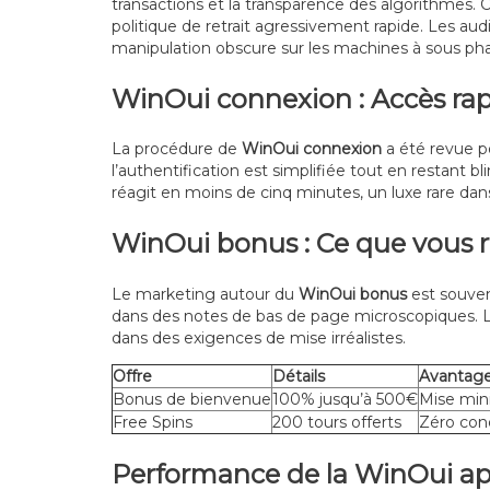
transactions et la transparence des algorithmes.
politique de retrait agressivement rapide. Les a
manipulation obscure sur les machines à sous pha
WinOui connexion : Accès rapi
La procédure de
WinOui connexion
a été revue pou
l’authentification est simplifiée tout en restant b
réagit en moins de cinq minutes, un luxe rare dan
WinOui bonus : Ce que vous 
Le marketing autour du
WinOui bonus
est souven
dans des notes de bas de page microscopiques. 
dans des exigences de mise irréalistes.
Offre
Détails
Avantage
Bonus de bienvenue
100% jusqu’à 500€
Mise mini
Free Spins
200 tours offerts
Zéro con
Performance de la WinOui a