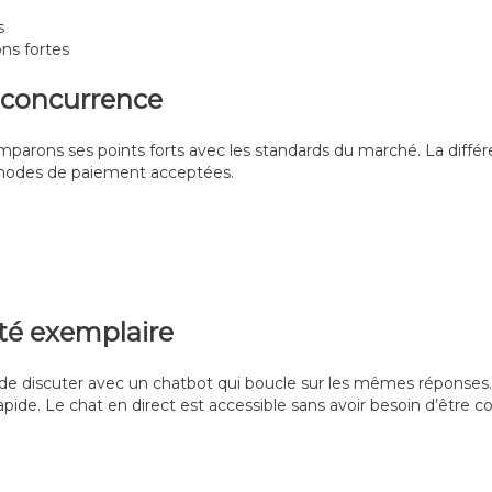
s
ns fortes
a concurrence
mparons ses points forts avec les standards du marché. La diffé
éthodes de paiement acceptées.
vité exemplaire
de discuter avec un chatbot qui boucle sur les mêmes réponses.
apide. Le chat en direct est accessible sans avoir besoin d’être