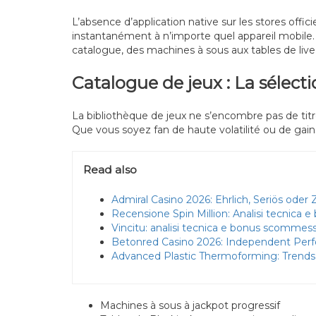
L’absence d’application native sur les stores offic
instantanément à n’importe quel appareil mobile.
catalogue, des machines à sous aux tables de live
Catalogue de jeux : La sélect
La bibliothèque de jeux ne s’encombre pas de titr
Que vous soyez fan de haute volatilité ou de gains f
Read also
Admiral Casino 2026: Ehrlich, Seriös ode
Recensione Spin Million: Analisi tecnica 
Vincitu: analisi tecnica e bonus scommes
Betonred Casino 2026: Independent Per
Advanced Plastic Thermoforming: Trends 
Machines à sous à jackpot progressif