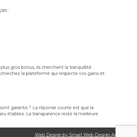
ais :
lus gros bonus, ils cherchent la tranquillité
 cherchez la plateforme qui respecte vos gains et
ont garantis ? La réponse courte est que la
u établies. La transparence reste la meilleure
Web Design by Smart Web Design Agency