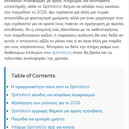
επιλέγουν πλατφόρμες με αργές πληρωμές και ανύπαρκτη
υποστήριξη, αλλά το Spinoloco δείχνει να αλλάζει τους κανόνες
του παιχνιδιού το 2026. Δεν πρόκειται για άλλη μια τυχαία
ιστοσελίδα με φανταχτερά χρώματα, αλλά για έναν μηχανισμό που
έχει σχεδιαστεί για να κρατά τους παίκτες σε εγρήγορση με άμεσες
αποδόσεις. Αν η υπομονή σας εξαντλείται με τις καθυστερήσεις
των παραδοσιακών καζίνο, η παρακάτω ανάλυση θα σας δείξει αν
αυτός ο ιστότοπος αξίζει το ρίσκο σας ή αν είναι άλλη μια παγίδα
για τους απρόσεκτους. Μπορείτε να δείτε την πλήρη γκάμα των
διαθέσιμων επιλογών στο
spinoloco
, όπου θα βρείτε και τις
τελευταίες κυκλοφορίες της χρονιάς.
Table of Contents
Η πραγματικότητα πίσω από το Spinoloco
Spinoloco είσοδος και ασφάλεια λογαριασμού
Αξιολόγηση των μπόνους για το 2026
Spinoloco εγγραφή: Βήματα για άμεση πρόσβαση
Παιχνίδια και εμπειρία χρήστη
Υπάρχει Spinoloco app για κινητά;