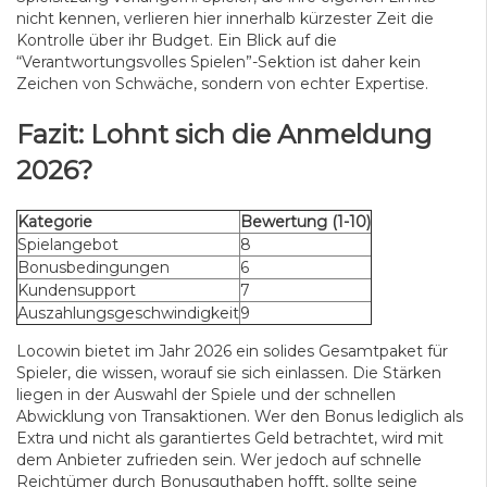
nicht kennen, verlieren hier innerhalb kürzester Zeit die
Kontrolle über ihr Budget. Ein Blick auf die
“Verantwortungsvolles Spielen”-Sektion ist daher kein
Zeichen von Schwäche, sondern von echter Expertise.
Fazit: Lohnt sich die Anmeldung
2026?
Kategorie
Bewertung (1-10)
Spielangebot
8
Bonusbedingungen
6
Kundensupport
7
Auszahlungsgeschwindigkeit
9
Locowin bietet im Jahr 2026 ein solides Gesamtpaket für
Spieler, die wissen, worauf sie sich einlassen. Die Stärken
liegen in der Auswahl der Spiele und der schnellen
Abwicklung von Transaktionen. Wer den Bonus lediglich als
Extra und nicht als garantiertes Geld betrachtet, wird mit
dem Anbieter zufrieden sein. Wer jedoch auf schnelle
Reichtümer durch Bonusguthaben hofft, sollte seine