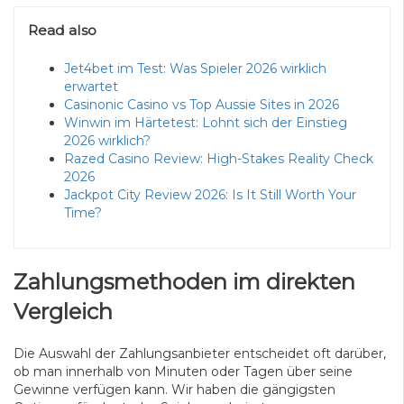
Read also
Jet4bet im Test: Was Spieler 2026 wirklich
erwartet
Casinonic Casino vs Top Aussie Sites in 2026
Winwin im Härtetest: Lohnt sich der Einstieg
2026 wirklich?
Razed Casino Review: High-Stakes Reality Check
2026
Jackpot City Review 2026: Is It Still Worth Your
Time?
Zahlungsmethoden im direkten
Vergleich
Die Auswahl der Zahlungsanbieter entscheidet oft darüber,
ob man innerhalb von Minuten oder Tagen über seine
Gewinne verfügen kann. Wir haben die gängigsten