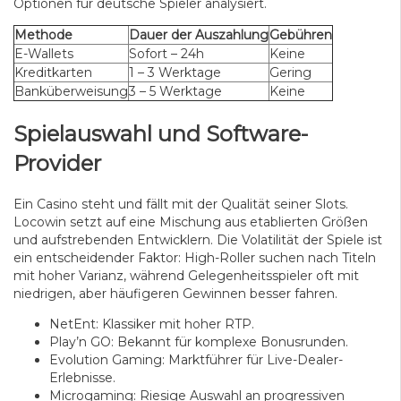
Optionen für deutsche Spieler analysiert.
Methode
Dauer der Auszahlung
Gebühren
E-Wallets
Sofort – 24h
Keine
Kreditkarten
1 – 3 Werktage
Gering
Banküberweisung
3 – 5 Werktage
Keine
Spielauswahl und Software-
Provider
Ein Casino steht und fällt mit der Qualität seiner Slots.
Locowin setzt auf eine Mischung aus etablierten Größen
und aufstrebenden Entwicklern. Die Volatilität der Spiele ist
ein entscheidender Faktor: High-Roller suchen nach Titeln
mit hoher Varianz, während Gelegenheitsspieler oft mit
niedrigen, aber häufigeren Gewinnen besser fahren.
NetEnt: Klassiker mit hoher RTP.
Play’n GO: Bekannt für komplexe Bonusrunden.
Evolution Gaming: Marktführer für Live-Dealer-
Erlebnisse.
Microgaming: Riesige Auswahl an progressiven