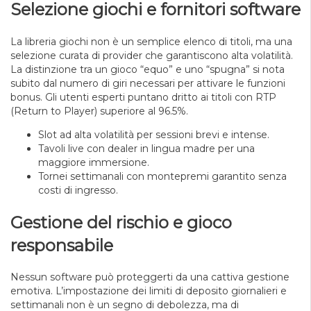
Selezione giochi e fornitori software
La libreria giochi non è un semplice elenco di titoli, ma una
selezione curata di provider che garantiscono alta volatilità.
La distinzione tra un gioco “equo” e uno “spugna” si nota
subito dal numero di giri necessari per attivare le funzioni
bonus. Gli utenti esperti puntano dritto ai titoli con RTP
(Return to Player) superiore al 96.5%.
Slot ad alta volatilità per sessioni brevi e intense.
Tavoli live con dealer in lingua madre per una
maggiore immersione.
Tornei settimanali con montepremi garantito senza
costi di ingresso.
Gestione del rischio e gioco
responsabile
Nessun software può proteggerti da una cattiva gestione
emotiva. L’impostazione dei limiti di deposito giornalieri e
settimanali non è un segno di debolezza, ma di