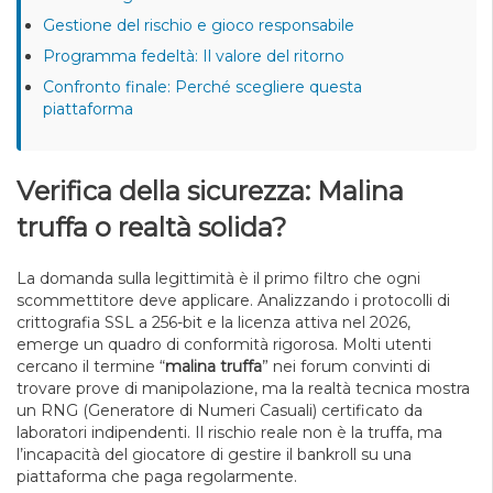
Gestione del rischio e gioco responsabile
Programma fedeltà: Il valore del ritorno
Confronto finale: Perché scegliere questa
piattaforma
Verifica della sicurezza: Malina
truffa o realtà solida?
La domanda sulla legittimità è il primo filtro che ogni
scommettitore deve applicare. Analizzando i protocolli di
crittografia SSL a 256-bit e la licenza attiva nel 2026,
emerge un quadro di conformità rigorosa. Molti utenti
cercano il termine “
malina truffa
” nei forum convinti di
trovare prove di manipolazione, ma la realtà tecnica mostra
un RNG (Generatore di Numeri Casuali) certificato da
laboratori indipendenti. Il rischio reale non è la truffa, ma
l’incapacità del giocatore di gestire il bankroll su una
piattaforma che paga regolarmente.