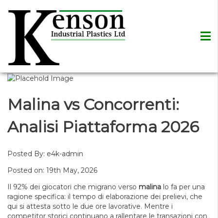
Malina vs Concorrenti:
Analisi Piattaforma 2026
Posted By:
e4k-admin
Posted on: 19th May, 2026
Il 92% dei giocatori che migrano verso
malina
lo fa per una
ragione specifica: il tempo di elaborazione dei prelievi, che
qui si attesta sotto le due ore lavorative. Mentre i
competitor storici continuano a rallentare le transazioni con