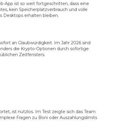
App ist so weit fortgeschritten, dass eine
ates, kein Speicherplatzverbrauch und volle
es Desktops erhalten bleiben.
sofort an Glaubwürdigkeit. Im Jahr 2026 sind
onders die Krypto-Optionen durch sofortige
blichen Zeitfensters.
et, ist nutzlos. Im Test zeigte sich das Team
 komplexe Fragen zu Boni oder Auszahlungslimits