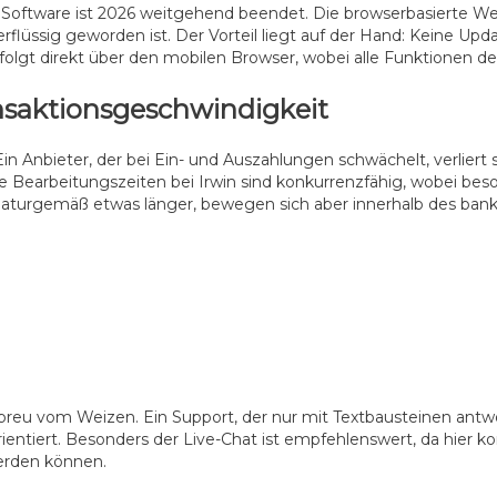
oftware ist 2026 weitgehend beendet. Die browserbasierte Web-
rflüssig geworden ist. Der Vorteil liegt auf der Hand: Keine Upd
rfolgt direkt über den mobilen Browser, wobei alle Funktionen d
saktionsgeschwindigkeit
in Anbieter, der bei Ein- und Auszahlungen schwächelt, verliert 
 Bearbeitungszeiten bei Irwin sind konkurrenzfähig, wobei bes
aturgemäß etwas länger, bewegen sich aber innerhalb des bankü
eu vom Weizen. Ein Support, der nur mit Textbausteinen antwort
orientiert. Besonders der Live-Chat ist empfehlenswert, da hier
erden können.