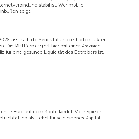
ternetverbindung stabil ist. Wer mobile
inbußen zeigt.
026 lässt sich die Seriosität an drei harten Fakten
. Die Plattform agiert hier mit einer Präzision,
z für eine gesunde Liquidität des Betreibers ist.
erste Euro auf dem Konto landet. Viele Spieler
rachtet ihn als Hebel für sein eigenes Kapital.