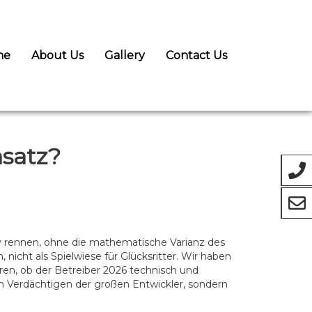
me
About Us
Gallery
Contact Us
nsatz?
bby rennen, ohne die mathematische Varianz des
nicht als Spielwiese für Glücksritter. Wir haben
ren, ob der Betreiber 2026 technisch und
en Verdächtigen der großen Entwickler, sondern