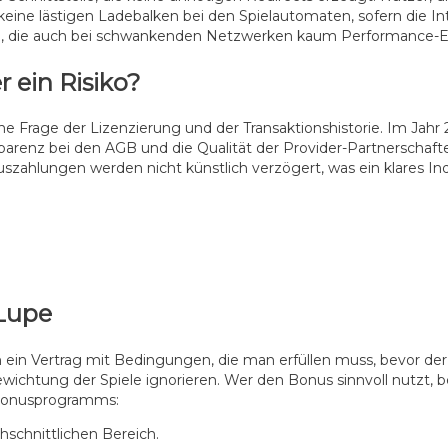
keine lästigen Ladebalken bei den Spielautomaten, sofern die In
ung, die auch bei schwankenden Netzwerken kaum Performance-E
r ein Risiko?
ne Frage der Lizenzierung und der Transaktionshistorie. Im Jahr 2
parenz bei den AGB und die Qualität der Provider-Partnerschaften
szahlungen werden nicht künstlich verzögert, was ein klares Indi
 Lupe
 ein Vertrag mit Bedingungen, die man erfüllen muss, bevor der 
ichtung der Spiele ignorieren. Wer den Bonus sinnvoll nutzt, bet
n Bonusprogramms:
schnittlichen Bereich.