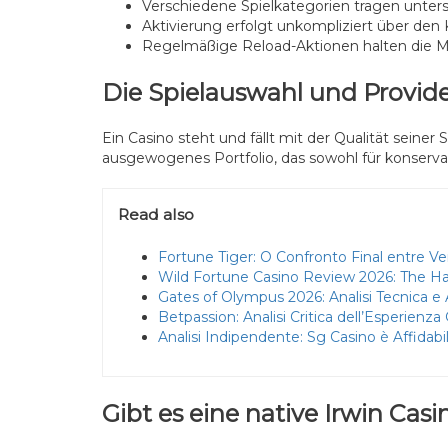
Verschiedene Spielkategorien tragen unter
Aktivierung erfolgt unkompliziert über den
Regelmäßige Reload-Aktionen halten die M
Die Spielauswahl und Provide
Ein Casino steht und fällt mit der Qualität seine
ausgewogenes Portfolio, das sowohl für konservati
Read also
Fortune Tiger: O Confronto Final entre 
Wild Fortune Casino Review 2026: The Ha
Gates of Olympus 2026: Analisi Tecnica e 
Betpassion: Analisi Critica dell’Esperien
Analisi Indipendente: Sg Casino è Affidabi
Gibt es eine native Irwin Cas