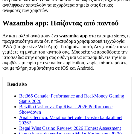
αναλήψεων αποτελούν τα ισχυρότερα σημεία στις θετικές
αναφορές των χρηστών.
Wazamba app: Παίζοντας από παντού
Αν και πολλοί αναζητούν ένα
wazamba app
στα επίσημα stores, η
πραγματικότητα είναι ότι η πλατφόρμα χρησιμοποιεί τεχνολογία
PWA (Progressive Web App). Τι σημαίνει αυτό; Δεν χρειάζεται να
γεμίζετε τη μνήμη του κινητού σας. Μπορείτε να προσθέσετε την
ιστοσελίδα στην αρχική σας οθόνη και να απολαμβάνετε την ίδια
ακριβώς εμπειρία με ένα native application, χωρίς καθυστερήσεις
και με πλήρη συμβατότητα σε iOS και Android.
Read also
Bet365 Canada: Performance and Real-Money Gaming
Status 2026
Betzillo Casino vs Top Rivals: 2026 Performance
Showdown
Analisi tecnica: Marathonbet vale il vostro bankroll nel
2026?
Regal Wins Casino Review: 2026 Honest Assessment
Como lucrar de verdade com Midas Fortune em 2026?