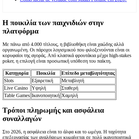
Η ποικιλία των παιχνιδιών στην
πλατφόρμα
Με πάνω από 4.000 τίτλους, η βιβλιοθήκη είναι χαώδης αλλά
οργανωμένη. Οι πάροχοι λογισμικού που φιλοξενούνται είναι οι
κορυφαίοι της αγοράς. Από κλασικά φρουτάκια μέχρι high-stakes
poker, η επιλογή είναι προσωπική υπόθεση του παίκτη.
Κατηγορία
Ποικιλία
Επίπεδο μεταβλητότητας
Slots
Εξαιρετική
Μεταβλητή
Live Casino
Υψηλή
Σταθερή
Table Games
Ικανοποιητική
Χαμηλή
Τρόποι πληρωμής και ασφάλεια
συναλλαγών
Στο 2026, η ασφάλεια είναι το άλφα και το ωμέγα. Η ταχύτητα
επεξεργασίας των αναλήψεων κυμαίνεται σε πολύ ικανοποιητικά