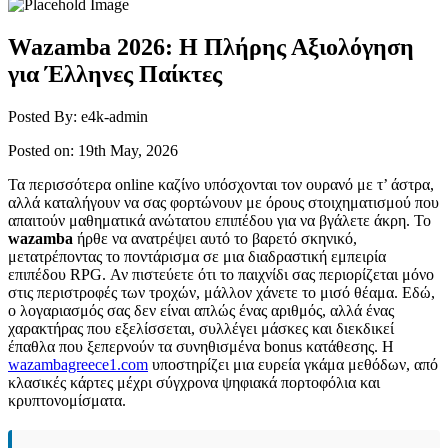
Wazamba 2026: Η Πλήρης Αξιολόγηση
για Έλληνες Παίκτες
Posted By:
e4k-admin
Posted on: 19th May, 2026
Τα περισσότερα online καζίνο υπόσχονται τον ουρανό με τ’ άστρα,
αλλά καταλήγουν να σας φορτώνουν με όρους στοιχηματισμού που
απαιτούν μαθηματικά ανώτατου επιπέδου για να βγάλετε άκρη. Το
wazamba
ήρθε να ανατρέψει αυτό το βαρετό σκηνικό,
μετατρέποντας το ποντάρισμα σε μια διαδραστική εμπειρία
επιπέδου RPG. Αν πιστεύετε ότι το παιχνίδι σας περιορίζεται μόνο
στις περιστροφές των τροχών, μάλλον χάνετε το μισό θέαμα. Εδώ,
ο λογαριασμός σας δεν είναι απλώς ένας αριθμός, αλλά ένας
χαρακτήρας που εξελίσσεται, συλλέγει μάσκες και διεκδικεί
έπαθλα που ξεπερνούν τα συνηθισμένα bonus κατάθεσης. Η
wazambagreece1.com
υποστηρίζει μια ευρεία γκάμα μεθόδων, από
κλασικές κάρτες μέχρι σύγχρονα ψηφιακά πορτοφόλια και
κρυπτονομίσματα.