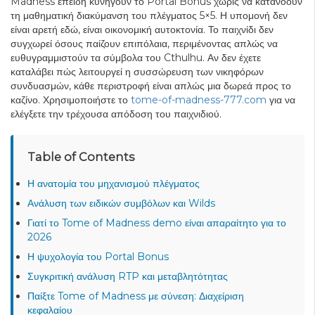
Madness επειδή κυνηγούν το Portal Bonus χωρίς να κατανοούν
τη μαθηματική διακύμανση του πλέγματος 5×5. Η υπομονή δεν
είναι αρετή εδώ, είναι οικονομική αυτοκτονία. Το παιχνίδι δεν
συγχωρεί όσους παίζουν επιπόλαια, περιμένοντας απλώς να
ευθυγραμμιστούν τα σύμβολα του Cthulhu. Αν δεν έχετε
καταλάβει πώς λειτουργεί η συσσώρευση των νικηφόρων
συνδυασμών, κάθε περιστροφή είναι απλώς μια δωρεά προς το
καζίνο. Χρησιμοποιήστε το
tome-of-madness-777.com
για να
ελέγξετε την τρέχουσα απόδοση του παιχνιδιού.
Table of Contents
Η ανατομία του μηχανισμού πλέγματος
Ανάλυση των ειδικών συμβόλων και Wilds
Γιατί το Tome of Madness demo είναι απαραίτητο για το
2026
Η ψυχολογία του Portal Bonus
Συγκριτική ανάλυση RTP και μεταβλητότητας
Παίξτε Tome of Madness με σύνεση: Διαχείριση
κεφαλαίου