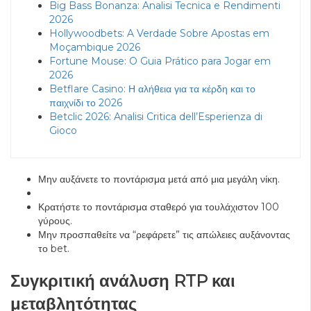
Big Bass Bonanza: Analisi Tecnica e Rendimenti
2026
Hollywoodbets: A Verdade Sobre Apostas em
Moçambique 2026
Fortune Mouse: O Guia Prático para Jogar em
2026
Betflare Casino: Η αλήθεια για τα κέρδη και το
παιχνίδι το 2026
Betclic 2026: Analisi Critica dell’Esperienza di
Gioco
Μην αυξάνετε το ποντάρισμα μετά από μια μεγάλη νίκη.
Κρατήστε το ποντάρισμα σταθερό για τουλάχιστον 100
γύρους.
Μην προσπαθείτε να “ρεφάρετε” τις απώλειες αυξάνοντας
το bet.
Συγκριτική ανάλυση RTP και
μεταβλητότητας