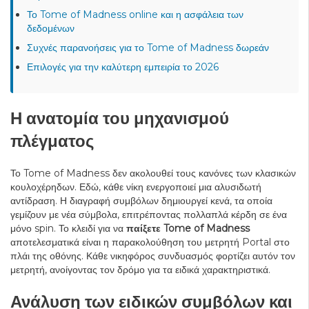
Το Tome of Madness online και η ασφάλεια των
δεδομένων
Συχνές παρανοήσεις για το Tome of Madness δωρεάν
Επιλογές για την καλύτερη εμπειρία το 2026
Η ανατομία του μηχανισμού
πλέγματος
Το Tome of Madness δεν ακολουθεί τους κανόνες των κλασικών
κουλοχέρηδων. Εδώ, κάθε νίκη ενεργοποιεί μια αλυσιδωτή
αντίδραση. Η διαγραφή συμβόλων δημιουργεί κενά, τα οποία
γεμίζουν με νέα σύμβολα, επιτρέποντας πολλαπλά κέρδη σε ένα
μόνο spin. Το κλειδί για να
παίξετε Tome of Madness
αποτελεσματικά είναι η παρακολούθηση του μετρητή Portal στο
πλάι της οθόνης. Κάθε νικηφόρος συνδυασμός φορτίζει αυτόν τον
μετρητή, ανοίγοντας τον δρόμο για τα ειδικά χαρακτηριστικά.
Ανάλυση των ειδικών συμβόλων και