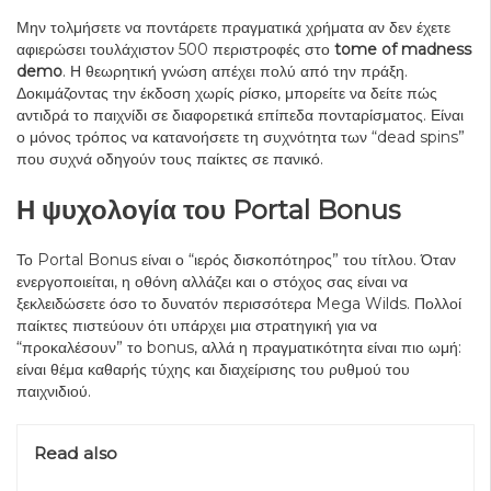
Μην τολμήσετε να ποντάρετε πραγματικά χρήματα αν δεν έχετε
αφιερώσει τουλάχιστον 500 περιστροφές στο
tome of madness
demo
. Η θεωρητική γνώση απέχει πολύ από την πράξη.
Δοκιμάζοντας την έκδοση χωρίς ρίσκο, μπορείτε να δείτε πώς
αντιδρά το παιχνίδι σε διαφορετικά επίπεδα πονταρίσματος. Είναι
ο μόνος τρόπος να κατανοήσετε τη συχνότητα των “dead spins”
που συχνά οδηγούν τους παίκτες σε πανικό.
Η ψυχολογία του Portal Bonus
Το Portal Bonus είναι ο “ιερός δισκοπότηρος” του τίτλου. Όταν
ενεργοποιείται, η οθόνη αλλάζει και ο στόχος σας είναι να
ξεκλειδώσετε όσο το δυνατόν περισσότερα Mega Wilds. Πολλοί
παίκτες πιστεύουν ότι υπάρχει μια στρατηγική για να
“προκαλέσουν” το bonus, αλλά η πραγματικότητα είναι πιο ωμή:
είναι θέμα καθαρής τύχης και διαχείρισης του ρυθμού του
παιχνιδιού.
Read also