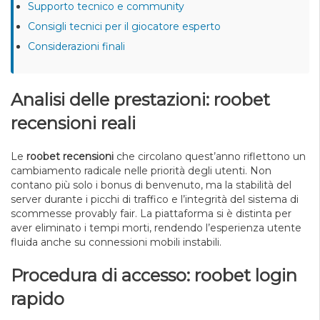
Supporto tecnico e community
Consigli tecnici per il giocatore esperto
Considerazioni finali
Analisi delle prestazioni: roobet
recensioni reali
Le
roobet recensioni
che circolano quest’anno riflettono un
cambiamento radicale nelle priorità degli utenti. Non
contano più solo i bonus di benvenuto, ma la stabilità del
server durante i picchi di traffico e l’integrità del sistema di
scommesse provably fair. La piattaforma si è distinta per
aver eliminato i tempi morti, rendendo l’esperienza utente
fluida anche su connessioni mobili instabili.
Procedura di accesso: roobet login
rapido