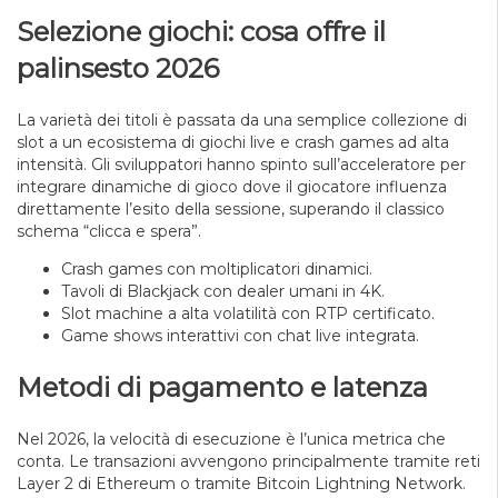
Selezione giochi: cosa offre il
palinsesto 2026
La varietà dei titoli è passata da una semplice collezione di
slot a un ecosistema di giochi live e crash games ad alta
intensità. Gli sviluppatori hanno spinto sull’acceleratore per
integrare dinamiche di gioco dove il giocatore influenza
direttamente l’esito della sessione, superando il classico
schema “clicca e spera”.
Crash games con moltiplicatori dinamici.
Tavoli di Blackjack con dealer umani in 4K.
Slot machine a alta volatilità con RTP certificato.
Game shows interattivi con chat live integrata.
Metodi di pagamento e latenza
Nel 2026, la velocità di esecuzione è l’unica metrica che
conta. Le transazioni avvengono principalmente tramite reti
Layer 2 di Ethereum o tramite Bitcoin Lightning Network.