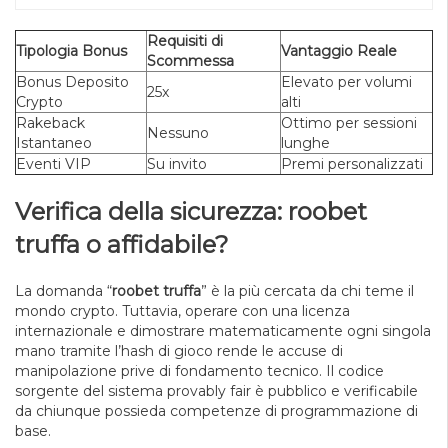
Requisiti di
Tipologia Bonus
Vantaggio Reale
Scommessa
Bonus Deposito
Elevato per volumi
25x
Crypto
alti
Rakeback
Ottimo per sessioni
Nessuno
Istantaneo
lunghe
Eventi VIP
Su invito
Premi personalizzati
Verifica della sicurezza: roobet
truffa o affidabile?
La domanda “
roobet truffa
” è la più cercata da chi teme il
mondo crypto. Tuttavia, operare con una licenza
internazionale e dimostrare matematicamente ogni singola
mano tramite l’hash di gioco rende le accuse di
manipolazione prive di fondamento tecnico. Il codice
sorgente del sistema provably fair è pubblico e verificabile
da chiunque possieda competenze di programmazione di
base.