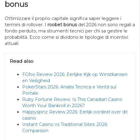
bonus
Ottimizzare il proprio capitale significa saper leggere i
termini di rollover. I
roobet bonus
del 2026 non sono regali a
fondo perduto, ma strumenti tecnici per chi sa gestire le
probabilità. Ecco come si dividono le tipologie di incentivi
attuali:
Read also
FGfox Review 2026: Eerlijke Kijk op Winstkansen
en Veiligheid
PokerStars 2026: Analisi Tecnica e Verità sul
Portale
Ruby Fortune Review: Is This Canadian Casino
Worth Your Bankroll in 2026?
Happyspinz Review 2026: Eerlijk oordeel over dit
casino
Instant Casino vs Traditional Sites: 2026
Comparison