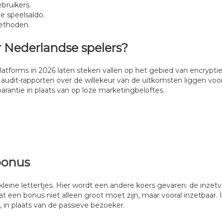
bruikers.
e speelsaldo.
methoden.
 Nederlandse spelers?
 platforms in 2026 laten steken vallen op het gebied van encrypti
de audit-rapporten over de willekeur van de uitkomsten liggen voor
sparantie in plaats van op loze marketingbeloftes.
 bonus
ine lettertjes. Hier wordt een andere koers gevaren: de inzetver
een bonus niet alleen groot moet zijn, maar vooral inzetbaar. 
 in plaats van de passieve bezoeker.