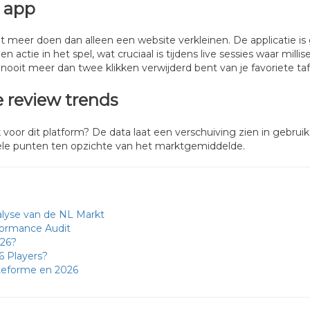
e app
t meer doen dan alleen een website verkleinen. De applicatie i
en actie in het spel, wat cruciaal is tijdens live sessies waar mi
e nooit meer dan twee klikken verwijderd bent van je favoriete taf
 review trends
voor dit platform? De data laat een verschuiving zien in gebrui
nele punten ten opzichte van het marktgemiddelde.
alyse van de NL Markt
formance Audit
026?
6 Players?
ateforme en 2026