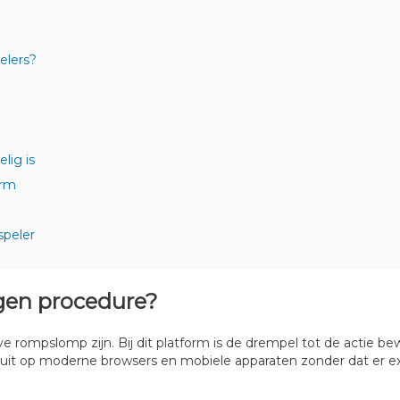
elers?
lig is
orm
speler
gen procedure?
 rompslomp zijn. Bij dit platform is de drempel tot de actie bew
uit op moderne browsers en mobiele apparaten zonder dat er ext