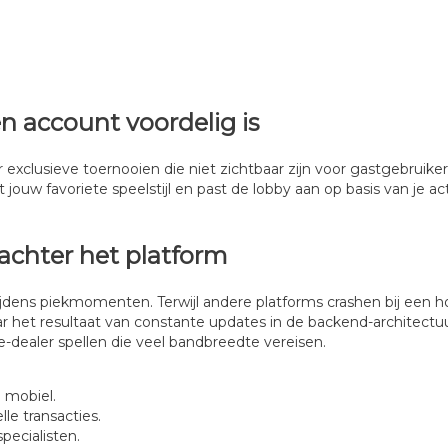
 account voordelig is
xclusieve toernooien die niet zichtbaar zijn voor gastgebruikers
w favoriete speelstijl en past de lobby aan op basis van je activ
 achter het platform
ijdens piekmomenten. Terwijl andere platforms crashen bij een hoog
maar het resultaat van constante updates in de backend-architectu
ve-dealer spellen die veel bandbreedte vereisen.
 mobiel.
le transacties.
pecialisten.