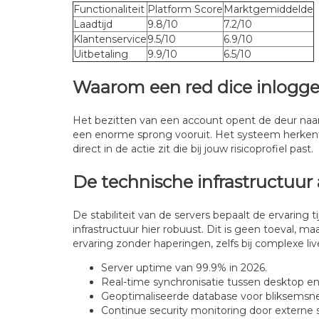
Functionaliteit
Platform Score
Marktgemiddelde
Laadtijd
9.8/10
7.2/10
Klantenservice
9.5/10
6.9/10
Uitbetaling
9.9/10
6.5/10
Waarom een red dice inloggen
Het bezitten van een account opent de deur naar e
een enorme sprong vooruit. Het systeem herkent jou
direct in de actie zit die bij jouw risicoprofiel past.
De technische infrastructuur
De stabiliteit van de servers bepaalt de ervaring t
infrastructuur hier robuust. Dit is geen toeval, 
ervaring zonder haperingen, zelfs bij complexe li
Server uptime van 99.9% in 2026.
Real-time synchronisatie tussen desktop en
Geoptimaliseerde database voor bliksemsnel
Continue security monitoring door externe s