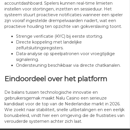
accountdashboard. Spelers kunnen real-time limieten
instellen voor stortingen, inzetten en sessieduur. Het
systeem stuurt proactieve notificaties wanneer een speler
zijn vooraf ingestelde drempelwaarden nadert, wat een
proactieve houding ten opzichte van gokverslaving toont.
Strenge verificatie (KYC) bij eerste storting.
Directe koppeling met landelijke
zelfuitsluitingsregisters.
Data-analyse op speelpatronen voor vroegtijdige
signalering.
Ondersteuning beschikbaar via directe chatkanalen.
Eindoordeel over het platform
De balans tussen technologische innovatie en
gebruikersgemak maakt Nalu Casino een serieuze
kandidaat voor de top van de Nederlandse markt in 2026.
Wie zoekt naar stabiliteit, snelle uitbetalingen en een eerlijk
bonusbeleid, vindt hier een omgeving die de frustraties van
verouderde systemen achter zich laat.