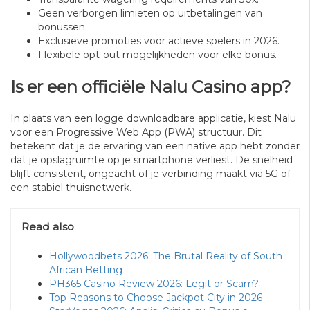
Geen verborgen limieten op uitbetalingen van
bonussen.
Exclusieve promoties voor actieve spelers in 2026.
Flexibele opt-out mogelijkheden voor elke bonus.
Is er een officiële Nalu Casino app?
In plaats van een logge downloadbare applicatie, kiest Nalu
voor een Progressive Web App (PWA) structuur. Dit
betekent dat je de ervaring van een native app hebt zonder
dat je opslagruimte op je smartphone verliest. De snelheid
blijft consistent, ongeacht of je verbinding maakt via 5G of
een stabiel thuisnetwerk.
Read also
Hollywoodbets 2026: The Brutal Reality of South
African Betting
PH365 Casino Review 2026: Legit or Scam?
Top Reasons to Choose Jackpot City in 2026