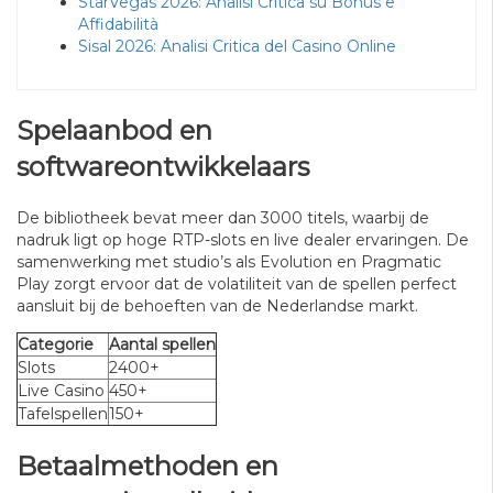
StarVegas 2026: Analisi Critica su Bonus e
Affidabilità
Sisal 2026: Analisi Critica del Casino Online
Spelaanbod en
softwareontwikkelaars
De bibliotheek bevat meer dan 3000 titels, waarbij de
nadruk ligt op hoge RTP-slots en live dealer ervaringen. De
samenwerking met studio’s als Evolution en Pragmatic
Play zorgt ervoor dat de volatiliteit van de spellen perfect
aansluit bij de behoeften van de Nederlandse markt.
Categorie
Aantal spellen
Slots
2400+
Live Casino
450+
Tafelspellen
150+
Betaalmethoden en