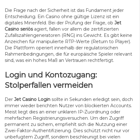
Die Frage nach der Sicherheit ist das Fundament jeder
Entscheidung. Ein Casino ohne gültige Lizenz ist ein
digitales Minenfeld. Bei der Prüfung der Frage, ob
Jet
Casino seriös
agiert, fallen vor allem die zertifizierten
Zufallszahlengeneratoren (RNG) ins Gewicht. Es gibt keine
Anzeichen für manipulierte RTP-Werte (Return to Player).
Die Plattform operiert innerhalb der regulatorischen
Rahmenbedingungen, die für europäische Spieler relevant
sind, was ein hohes Maß an Vertrauen rechtfertigt.
Login und Kontozugang:
Stolperfallen vermeiden
Der
Jet Casino Login
sollte in Sekunden erledigt sein, doch
immer wieder berichten Nutzer von blockierten Accounts.
Meist liegt dies an einer unklaren IP-Zuordnung oder
mehrfachen Registrierungsversuchen. Um den Zugriff
permanent zu sichern, empfiehlt sich die Nutzung einer
Zwei-Faktor-Authentifizierung. Dies schützt nicht nur vor
unbefugtem Zugriff, sondern beschleunigt bei vielen