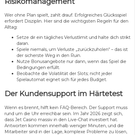
Risikomanagement
Wer ohne Plan spielt, zahlt drauf. Erfolgreiches Glücksspiel
erfordert Disziplin. Hier sind die wichtigsten Regeln für den
Alltag:
Setze dir ein tägliches Verlustlimit und halte dich strikt
daran.
Spiele niemals, um Verluste „zurückzuholen“ – das ist
der sicherste Weg in den Ruin.
Nutze Bonusangebote nur dann, wenn das Spiel die
Bedingungen erfüllt.
Beobachte die Volatilität der Slots; nicht jeder
Spielautomat eignet sich für jedes Budget.
Der Kundensupport im Härtetest
Wenn es brennt, hilft kein FAQ-Bereich. Der Support muss
rund um die Uhr erreichbar sein. Im Jahr 2026 zeigt sich,
dass Jet Casino massiv in den Live-Chat investiert hat.
Antworten kommen innerhalb weniger Minuten, und die
Mitarbeiter sind in der Lage, komplexe Probleme zu lösen,