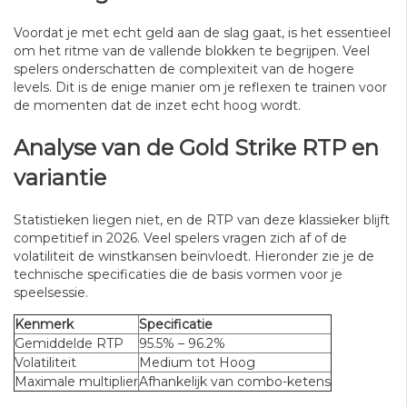
Voordat je met echt geld aan de slag gaat, is het essentieel
om het ritme van de vallende blokken te begrijpen. Veel
spelers onderschatten de complexiteit van de hogere
levels. Dit is de enige manier om je reflexen te trainen voor
de momenten dat de inzet echt hoog wordt.
Analyse van de Gold Strike RTP en
variantie
Statistieken liegen niet, en de RTP van deze klassieker blijft
competitief in 2026. Veel spelers vragen zich af of de
volatiliteit de winstkansen beïnvloedt. Hieronder zie je de
technische specificaties die de basis vormen voor je
speelsessie.
Kenmerk
Specificatie
Gemiddelde RTP
95.5% – 96.2%
Volatiliteit
Medium tot Hoog
Maximale multiplier
Afhankelijk van combo-ketens