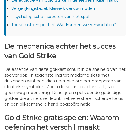
De evolutie van Gold Strike in de Nederlandse markt
Vergelijkingstabel: Klassiek versus modern
Psychologische aspecten van het spel
Toekomstperspectief: Wat kunnen we verwachten?
De mechanica achter het succes
van Gold Strike
De essentie van deze gokkast schuilt in de snelheid van het
spelverloop. In tegenstelling tot moderne slots met
duizenden winlijnen, draait het hier om het groeperen van
identieke symbolen. Zodra de kettingreactie start, is er
geen weg meer terug. Dit is geen spel voor de geduldige
gokker die achterover leunt; het vereist een scherpe focus
en een bliksemsnelle hand-oogcoördinatie.
Gold Strike gratis spelen: Waarom
oefening het verschil maakt