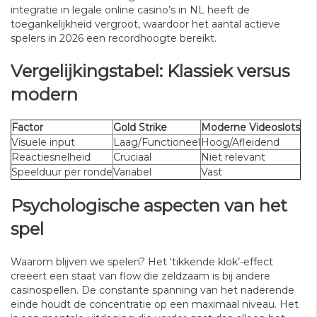
integratie in legale online casino’s in NL heeft de
toegankelijkheid vergroot, waardoor het aantal actieve
spelers in 2026 een recordhoogte bereikt.
Vergelijkingstabel: Klassiek versus
modern
Factor
Gold Strike
Moderne Videoslots
Visuele input
Laag/Functioneel
Hoog/Afleidend
Reactiesnelheid
Cruciaal
Niet relevant
Speelduur per ronde
Variabel
Vast
Psychologische aspecten van het
spel
Waarom blijven we spelen? Het ‘tikkende klok’-effect
creëert een staat van flow die zeldzaam is bij andere
casinospellen. De constante spanning van het naderende
einde houdt de concentratie op een maximaal niveau. Het