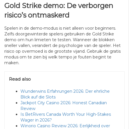
Gold Strike demo: De verborgen
risico’s ontmaskerd
Spelen in de demo-modus is niet alleen voor beginners.
Zelfs doorgewinterde spelers gebruiken de Gold Strike
demo om hun limieten te testen. Wanneer de blokken
sneller vallen, verandert de psychologie van de speler. Het
risico op overmoed is de grootste vijand. Gebruik de gratis
modus om te zien bij welk tempo je fouten begint te
maken.
Read also
Wunderwins Erfahrungen 2026: Der ehrliche
Blick auf die Slots
Jackpot City Casino 2026: Honest Canadian
Review
Is BetRivers Canada Worth Your High-Stakes
Wager in 2026?
Winorio Casino Review 2026: Eerlijkheid over