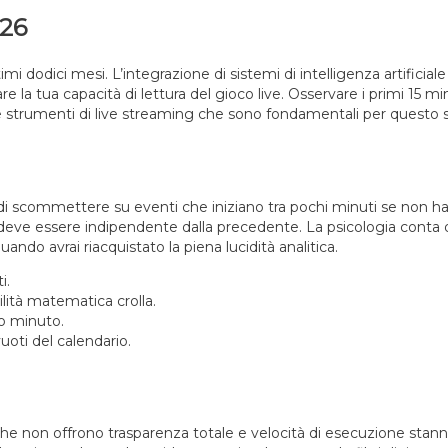
026
mi dodici mesi. L’integrazione di sistemi di intelligenza artificiale
 la tua capacità di lettura del gioco live. Osservare i primi 15 min
ffre strumenti di live streaming che sono fondamentali per questo 
a di scommettere su eventi che iniziano tra pochi minuti se non hai
ata deve essere indipendente dalla precedente. La psicologia conta
uando avrai riacquistato la piena lucidità analitica.
i.
ilità matematica crolla.
mo minuto.
vuoti del calendario.
che non offrono trasparenza totale e velocità di esecuzione stan