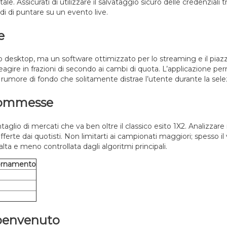
le. Assicurati di utilizzare il salvataggio sicuro delle credenziali 
di di puntare su un evento live.
e
 desktop, ma un software ottimizzato per lo streaming e il piazz
 reagire in frazioni di secondo ai cambi di quota. L’applicazione 
 il rumore di fondo che solitamente distrae l’utente durante la sel
scommesse
glio di mercati che va ben oltre il classico esito 1X2. Analizzare i 
erte dai quotisti. Non limitarti ai campionati maggiori; spesso il 
 alta e meno controllata dagli algoritmi principali.
ornamento
 benvenuto