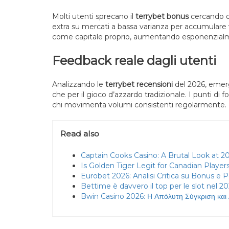
Molti utenti sprecano il
terrybet bonus
cercando di 
extra su mercati a bassa varianza per accumulare vo
come capitale proprio, aumentando esponenzialme
Feedback reale dagli utenti
Analizzando le
terrybet recensioni
del 2026, emerge
che per il gioco d’azzardo tradizionale. I punti di for
chi movimenta volumi consistenti regolarmente.
Read also
Captain Cooks Casino: A Brutal Look at 20
Is Golden Tiger Legit for Canadian Player
Eurobet 2026: Analisi Critica su Bonus e
Bettime è davvero il top per le slot nel 2
Bwin Casino 2026: Η Απόλυτη Σύγκριση κα