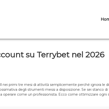
Ho
ccount su Terrybet nel 2026
ll nei primi tre mesi di attività semplicemente perché ignora le 
ssimativa degli strumenti messi a disposizione. Se sei stanco di v
 a operare come un professionista. Ecco come ottimizzare ogni 