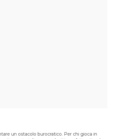
are un ostacolo burocratico. Per chi gioca in