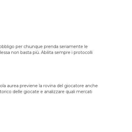
n obbligo per chiunque prenda seriamente le
essa non basta più. Abilita sempre i protocolli
la aurea previene la rovina del giocatore anche
storico delle giocate e analizzare quali mercati