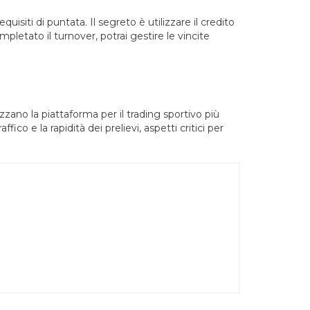
uisiti di puntata. Il segreto è utilizzare il credito
letato il turnover, potrai gestire le vincite
zzano la piattaforma per il trading sportivo più
fico e la rapidità dei prelievi, aspetti critici per