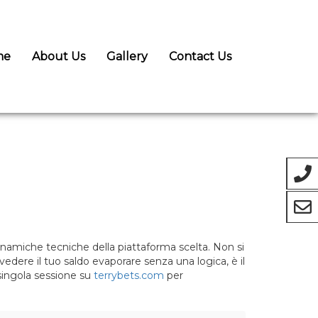
me
About Us
Gallery
Contact Us
dinamiche tecniche della piattaforma scelta. Non si
edere il tuo saldo evaporare senza una logica, è il
singola sessione su
terrybets.com
per