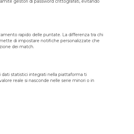
tramite gestori di password crittografati, evitando
amento rapido delle puntate. La differenza tra chi
permette di impostare notifiche personalizzate che
ezione dei match.
dati statistici integrati nella piattaforma ti
valore reale si nasconde nelle serie minori o in