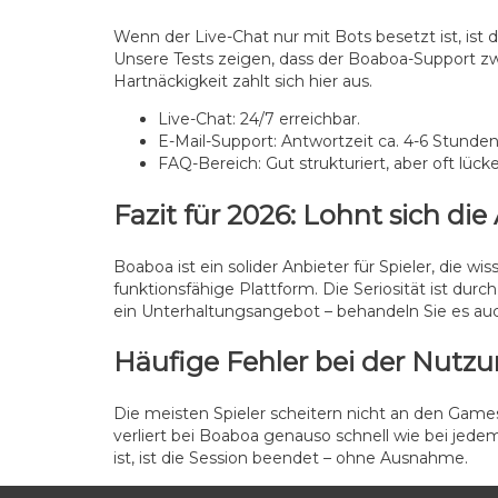
Wenn der Live-Chat nur mit Bots besetzt ist, ist 
Unsere Tests zeigen, dass der Boaboa-Support zwa
Hartnäckigkeit zahlt sich hier aus.
Live-Chat: 24/7 erreichbar.
E-Mail-Support: Antwortzeit ca. 4-6 Stunden
FAQ-Bereich: Gut strukturiert, aber oft lück
Fazit für 2026: Lohnt sich d
Boaboa ist ein solider Anbieter für Spieler, die w
funktionsfähige Plattform. Die Seriosität ist dur
ein Unterhaltungsangebot – behandeln Sie es auc
Häufige Fehler bei der Nutz
Die meisten Spieler scheitern nicht an den Game
verliert bei Boaboa genauso schnell wie bei jedem
ist, ist die Session beendet – ohne Ausnahme.