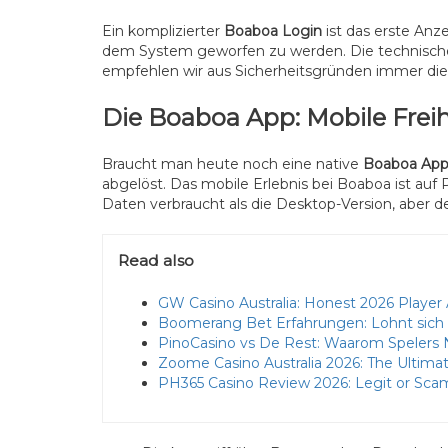
Ein komplizierter
Boaboa Login
ist das erste Anz
dem System geworfen zu werden. Die technische S
empfehlen wir aus Sicherheitsgründen immer die 
Die Boaboa App: Mobile Freih
Braucht man heute noch eine native
Boaboa Ap
abgelöst. Das mobile Erlebnis bei Boaboa ist auf
Daten verbraucht als die Desktop-Version, aber d
Read also
GW Casino Australia: Honest 2026 Playe
Boomerang Bet Erfahrungen: Lohnt sich d
PinoCasino vs De Rest: Waarom Spelers
Zoome Casino Australia 2026: The Ultima
PH365 Casino Review 2026: Legit or Sca