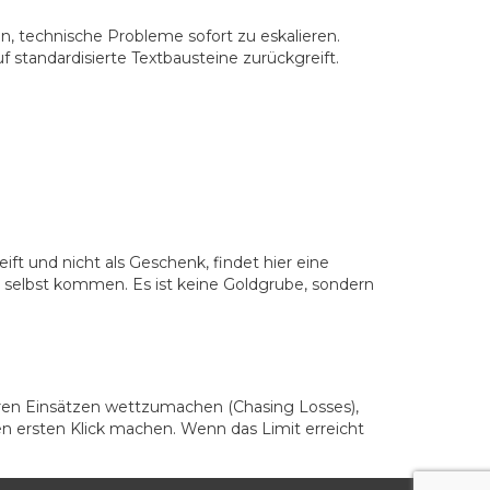
in, technische Probleme sofort zu eskalieren.
 standardisierte Textbausteine zurückgreift.
ift und nicht als Geschenk, findet hier eine
ler selbst kommen. Es ist keine Goldgrube, sondern
heren Einsätzen wettzumachen (Chasing Losses),
den ersten Klick machen. Wenn das Limit erreicht