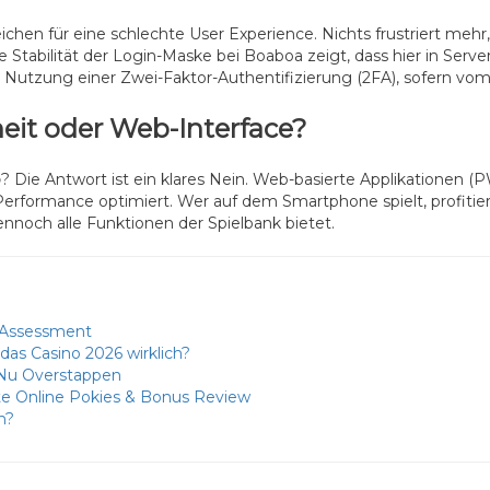
eichen für eine schlechte User Experience. Nichts frustriert meh
tabilität der Login-Maske bei Boaboa zeigt, dass hier in Serve
Nutzung einer Zwei-Faktor-Authentifizierung (2FA), sofern vom 
eit oder Web-Interface?
p
? Die Antwort ist ein klares Nein. Web-basierte Applikationen 
 Performance optimiert. Wer auf dem Smartphone spielt, profitie
ennoch alle Funktionen der Spielbank bietet.
r Assessment
as Casino 2026 wirklich?
 Nu Overstappen
te Online Pokies & Bonus Review
m?